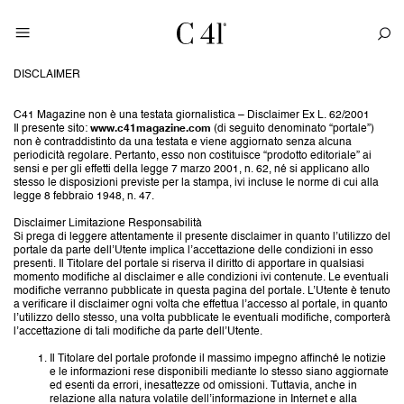
DISCLAIMER
C41 Magazine non è una testata giornalistica – Disclaimer Ex L. 62/2001
Il presente sito:
www.c41magazine.com
(di seguito denominato “portale”)
non è contraddistinto da una testata e viene aggiornato senza alcuna
periodicità regolare. Pertanto, esso non costituisce “prodotto editoriale” ai
sensi e per gli effetti della legge 7 marzo 2001, n. 62, né si applicano allo
stesso le disposizioni previste per la stampa, ivi incluse le norme di cui alla
legge 8 febbraio 1948, n. 47.
Disclaimer Limitazione Responsabilità
Si prega di leggere attentamente il presente disclaimer in quanto l’utilizzo del
portale da parte dell’Utente implica l’accettazione delle condizioni in esso
presenti. Il Titolare del portale si riserva il diritto di apportare in qualsiasi
momento modifiche al disclaimer e alle condizioni ivi contenute. Le eventuali
modifiche verranno pubblicate in questa pagina del portale. L’Utente è tenuto
a verificare il disclaimer ogni volta che effettua l’accesso al portale, in quanto
l’utilizzo dello stesso, una volta pubblicate le eventuali modifiche, comporterà
l’accettazione di tali modifiche da parte dell’Utente.
Il Titolare del portale profonde il massimo impegno affinché le notizie
e le informazioni rese disponibili mediante lo stesso siano aggiornate
ed esenti da errori, inesattezze od omissioni. Tuttavia, anche in
relazione alla natura volatile dell’informazione in Internet e alla