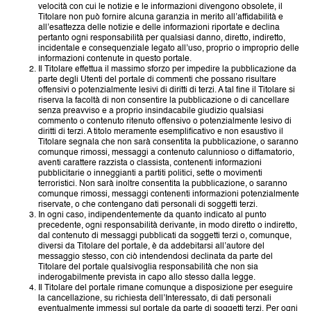
velocità con cui le notizie e le informazioni divengono obsolete, il
Titolare non può fornire alcuna garanzia in merito all’affidabilità e
all’esattezza delle notizie e delle informazioni riportate e declina
pertanto ogni responsabilità per qualsiasi danno, diretto, indiretto,
incidentale e consequenziale legato all’uso, proprio o improprio delle
informazioni contenute in questo portale.
Il Titolare effettua il massimo sforzo per impedire la pubblicazione da
parte degli Utenti del portale di commenti che possano risultare
offensivi o potenzialmente lesivi di diritti di terzi. A tal fine il Titolare si
riserva la facoltà di non consentire la pubblicazione o di cancellare
senza preavviso e a proprio insindacabile giudizio qualsiasi
commento o contenuto ritenuto offensivo o potenzialmente lesivo di
diritti di terzi. A titolo meramente esemplificativo e non esaustivo il
Titolare segnala che non sarà consentita la pubblicazione, o saranno
comunque rimossi, messaggi a contenuto calunnioso o diffamatorio,
aventi carattere razzista o classista, contenenti informazioni
pubblicitarie o inneggianti a partiti politici, sette o movimenti
terroristici. Non sarà inoltre consentita la pubblicazione, o saranno
comunque rimossi, messaggi contenenti informazioni potenzialmente
riservate, o che contengano dati personali di soggetti terzi.
In ogni caso, indipendentemente da quanto indicato al punto
precedente, ogni responsabilità derivante, in modo diretto o indiretto,
dal contenuto di messaggi pubblicati da soggetti terzi o, comunque,
diversi da Titolare del portale, è da addebitarsi all’autore del
messaggio stesso, con ciò intendendosi declinata da parte del
Titolare del portale qualsivoglia responsabilità che non sia
inderogabilmente prevista in capo allo stesso dalla legge.
Il Titolare del portale rimane comunque a disposizione per eseguire
la cancellazione, su richiesta dell’Interessato, di dati personali
eventualmente immessi sul portale da parte di soggetti terzi. Per ogni